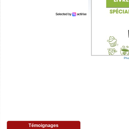
Pho
Sylvie B.
(04220)
08/06/2026
Merci beaucoup. Je suis très contente. Un
grand merci à toute l'équipe.Bonne journée
Christian M.
(13011)
26/03/2026
Bonjour, reçu ce jour le chèque de 30€.
Merci au petit singe couronné !!!
Francis G.
(55500)
06/03/2026
Après vingt ans de participation à jouer les
grilles du kingoloto. J'ai décroché le
jackpot de 2500 euros
Témoignages
Aujourd'hui le 06/03/26 j'ai bien reçu le