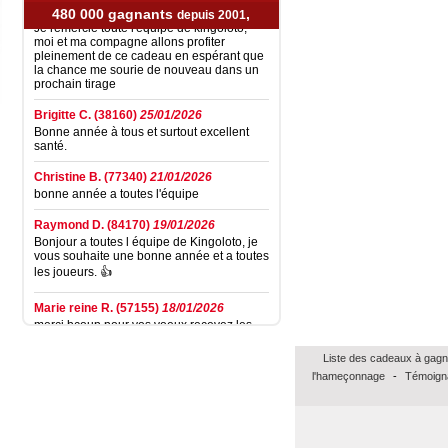
chèque de 2500 euros
480 000 gagnants
,
depuis 2001
Je remercie toute l'équipe de kingoloto,
moi et ma compagne allons profiter
pleinement de ce cadeau en espérant que
la chance me sourie de nouveau dans un
prochain tirage
Brigitte C.
(38160)
25/01/2026
Bonne année à tous et surtout excellent
santé.
Christine B.
(77340)
21/01/2026
bonne année a toutes l'équipe
Raymond D.
(84170)
19/01/2026
Bonjour a toutes l équipe de Kingoloto, je
vous souhaite une bonne année et a toutes
les joueurs. 👍
Marie reine R.
(57155)
18/01/2026
merci bcoup pour vos voeux recevez les
miens pour toute l équipe surtout la santé
prenez bien soin de vous et continuer a
nous faire espérer de gagner un jour merci
Liste des cadeaux à gagn
cordialement
l'hameçonnage
-
Témoign
Annie A.
(15000)
13/01/2026
bonne annee a toute l'equipe