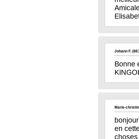
Amical
Elisabe
Johann F.
(86
Bonne e
KINGOLO
Marie-christin
bonjour
en cett
choses 