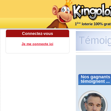
ère
1
loterie 100% grat
Connectez-vous
Témoi
Je me connecte ici
Nos
gagnants
témoignent ...