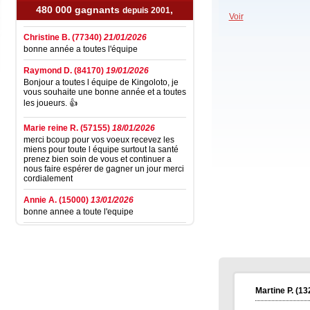
santé.
480 000 gagnants
,
depuis 2001
Voir
Christine B.
(77340)
21/01/2026
bonne année a toutes l'équipe
Raymond D.
(84170)
19/01/2026
Bonjour a toutes l équipe de Kingoloto, je
vous souhaite une bonne année et a toutes
les joueurs. 👍
Marie reine R.
(57155)
18/01/2026
merci bcoup pour vos voeux recevez les
miens pour toute l équipe surtout la santé
prenez bien soin de vous et continuer a
nous faire espérer de gagner un jour merci
cordialement
Annie A.
(15000)
13/01/2026
bonne annee a toute l'equipe
Laurent M.
(19100)
10/01/2026
Bonne et Heureuse Année 2026 à toute
l'équipe de Kingoloto et ainsi qu'à tous les
joeur. Je sais que cette nouvelle année, on
sera comblé de surprises pour jouer sur le
site.
Martine P.
(13
Elise D.
(13500)
09/01/2026
bonne année 2026 a tous