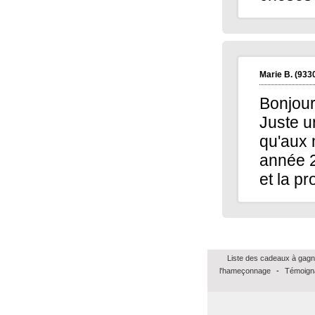
Marie B.
(933
Bonjour
Juste u
qu'aux 
année 2
et la pr
Liste des cadeaux à gagn
l'hameçonnage
-
Témoign