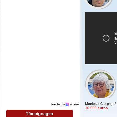
Sylvie B.
(04220)
08/06/2026
Merci beaucoup. Je suis très contente. Un
grand merci à toute l'équipe.Bonne journée
Christian M.
(13011)
26/03/2026
Bonjour, reçu ce jour le chèque de 30€.
Merci au petit singe couronné !!!
Francis G.
(55500)
06/03/2026
Après vingt ans de participation à jouer les
grilles du kingoloto. J'ai décroché le
jackpot de 2500 euros
Aujourd'hui le 06/03/26 j'ai bien reçu le
chèque de 2500 euros
Je remercie toute l'équipe de kingoloto,
moi et ma compagne allons profiter
pleinement de ce cadeau en espérant que
la chance me sourie de nouveau dans un
prochain tirage
Monique C.
a gagné
16 000 euros
Brigitte C.
(38160)
25/01/2026
Témoignages
Bonne année à tous et surtout excellent