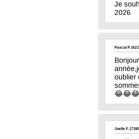
Je souh
Martine P.
(13200)
07/01/2026
2026
Je souhaite à toute l'équipe une très douce
et belle année 2026
Pascal P.
(62180)
05/01/2026
Bonjour je voulais vous souhaiter à tous
une bonne année,joie, bonheur sans
oublier la santé et surtout sans oublier de
jouer au kingolo car plus nous sommes
Pascal P.
(621
plus nous sommes nombreux à gagner
mais bien sûr je parle pour moi 😂😂😂😂
Bonjour
Joelle F.
(73800)
05/01/2026
année,j
Meilleurs voeux à toute l équipe Kingoloto
ainsi qu à tous les joueurs
oublier
sommes 
Alain H.
(71600)
05/01/2026
meilleurs voeux à tous
😂😂
Bernard A.
(76930)
05/01/2026
Bonsoir à toute l'équipe KINGOLOTO
Merci pour vos voeux , 2026
je vous souhaite bonne année et surtout la
santé, plus un gros lot ?
cordialement Bernard
Joelle F.
(7380