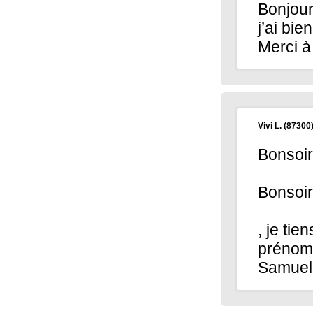
Bonjour
Martine P.
(13200)
07/01/2026
j’ai bi
Je souhaite à toute l'équipe une très douce
Merci à
et belle année 2026
Pascal P.
(62180)
05/01/2026
Bonjour je voulais vous souhaiter à tous
une bonne année,joie, bonheur sans
oublier la santé et surtout sans oublier de
jouer au kingolo car plus nous sommes
plus nous sommes nombreux à gagner
mais bien sûr je parle pour moi 😂😂😂😂
Vivi L.
(87300
Joelle F.
(73800)
05/01/2026
Bonsoir
Meilleurs voeux à toute l équipe Kingoloto
ainsi qu à tous les joueurs
Bonsoir
Alain H.
(71600)
05/01/2026
meilleurs voeux à tous
Bernard A.
(76930)
05/01/2026
, je tie
Bonsoir à toute l'équipe KINGOLOTO
préno
Merci pour vos voeux , 2026
je vous souhaite bonne année et surtout la
Samuel 
santé, plus un gros lot ?
cordialement Bernard