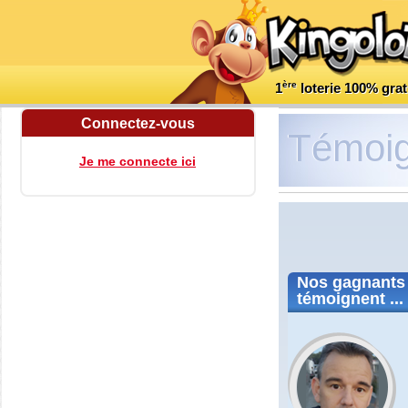
ère
1
loterie 100% grat
Connectez-vous
Témoi
Je me connecte ici
Nos
gagnants
témoignent ...