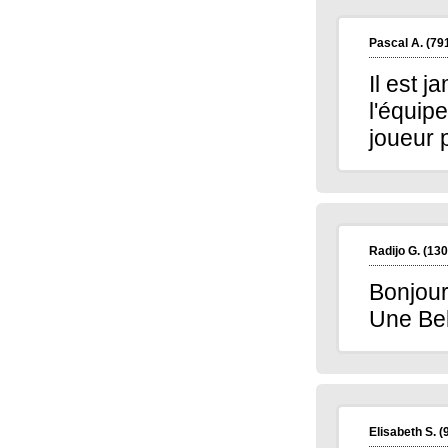
Pascal A.
(79
Il est 
l'équip
joueur 
Radijo G.
(130
Bonjour
Une Bel
Elisabeth S.
(