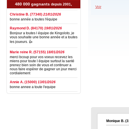
santé.
480 000 gagnants
,
depuis 2001
Voir
Christine B.
(77340)
21/01/2026
bonne année a toutes l'équipe
Raymond D.
(84170)
19/01/2026
Bonjour a toutes l équipe de Kingoloto, je
vous souhaite une bonne année et a toutes
les joueurs. 👍
Marie reine R.
(57155)
18/01/2026
merci bcoup pour vos voeux recevez les
miens pour toute l équipe surtout la santé
prenez bien soin de vous et continuer a
nous faire espérer de gagner un jour merci
cordialement
Annie A.
(15000)
13/01/2026
bonne annee a toute l'equipe
Laurent M.
(19100)
10/01/2026
Bonne et Heureuse Année 2026 à toute
l'équipe de Kingoloto et ainsi qu'à tous les
joeur. Je sais que cette nouvelle année, on
sera comblé de surprises pour jouer sur le
site.
Monique B.
(3
Elise D.
(13500)
09/01/2026
bonne année 2026 a tous